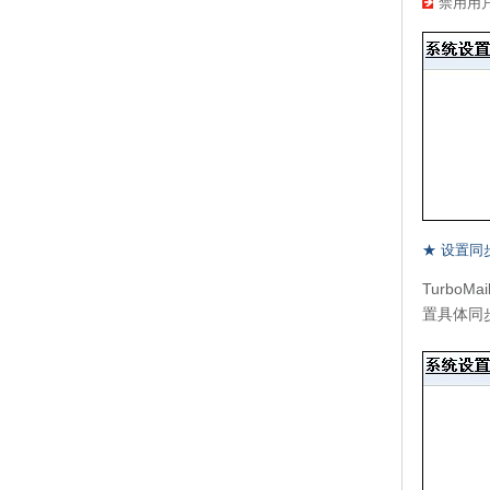
禁用用
★ 设置同
Turb
置具体同